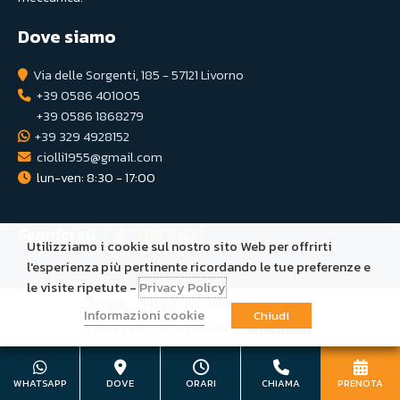
Dove siamo
Via delle Sorgenti, 185 - 57121 Livorno
+39 0586 401005
+39 0586 1868279
+39 329 4928152
ciolli1955@gmail.com
lun-ven: 8:30 - 17:00
Seguici su
Utilizziamo i cookie sul nostro sito Web per offrirti
l'esperienza più pertinente ricordando le tue preferenze e
le visite ripetute -
Privacy Policy
© 2026 - P.IVA 01606020491 -
Privacy Policy
Informazioni cookie
Chiudi
Il sito è parte del programma
WHATSAPP
DOVE
ORARI
CHIAMA
PRENOTA